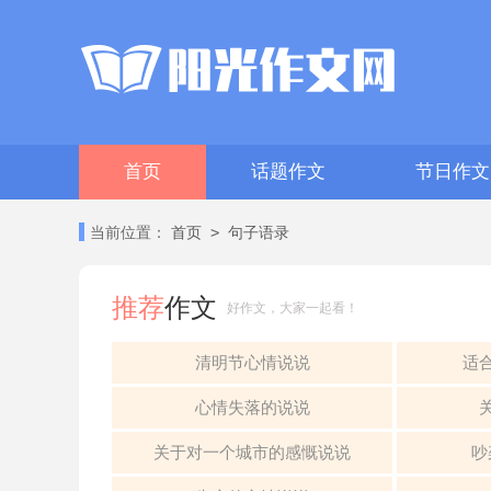
首页
话题作文
节日作文
>
当前位置：
首页
句子语录
推荐
作文
好作文，大家一起看！
清明节心情说说
适
心情失落的说说
关于对一个城市的感慨说说
吵