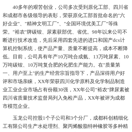
40多年的艰苦创业，公司多次受到原化工部、四川省
和成都市各级领导的表彰，荣获原化工部首批命名的"六
好企业"、"精神文明工厂"、"全国环境优美工厂"等殊
荣。"裕农"牌碳铵、尿素获部优、省优。98年以来公司不
断进行技术改造，先后采用四套先进的进口和国产dcs计
算机控制系统，使产品产量、质量不断提高，成本不断降
低。目前，公司具有年产10万吨合成氨、13万吨尿素、10
万吨碳铵、10万吨复合肥的化肥生产能力。在"质量第
一、用户至上"的生产经营宗旨指导下，产品深得用户好
评和市场亲睐，XX年荣获四川化学原料及化学制品制造
业工业企业市场占有份额30强，XX年公司"裕农"牌尿素被
四川省质量技术监督局列入免检产品，XX年被评为成都
市模范企业。
玉龙公司控股1个子公司和3个分厂，成都科创精细化
工有限公司生产水处理剂、聚丙烯酸脂特种橡胶等多种精