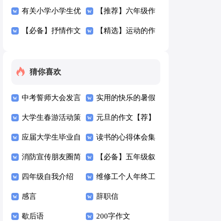
文300字三篇
有关小学小学生优
300字四篇
【推荐】六年级作
秀作文300字汇编7
【必备】抒情作文
文300字汇编8篇
【精选】运动的作
篇
300字四篇
文300字汇编六篇
猜你喜欢
中考誓师大会发言
实用的快乐的暑假
稿
大学生春游活动策
的作文300字五篇
元旦的作文【荐】
划书范文
应届大学生毕业自
读书的心得体会集
我鉴定
消防宣传朋友圈简
合15篇
【必备】五年级叙
短文案
四年级自我介绍
事作文4篇
维修工个人年终工
(15篇)
感言
作总结
辞职信
歇后语
200字作文