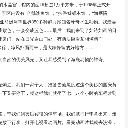
的水晶宫，馆内的面积超过1万平方米，于1998年正式开
景区内设有“企鹅淡鱼馆”，"抹香鲸标本馆”，“海底隧
亚马逊河等世界350多种超万尾知名珍奇水生动物。我最喜
成紫色，一会变成蓝色……最后，我们来到了如诗如画的日
建厦门。站在日光岩山门处，有两块巨岩互相倾斜而
徐徐，凉风扑面而来，是大家停留的好地方……
大自然的优美风光，又让我感受到了海底动物的神奇。
光灿烂。我们一家子人，准备去汕尾度过这个美妙的国庆黄
一下又要停下，就这样我们就坐了七、八个小时的车程才到
路，带我们到友谊宾馆的停车场。我们就把行李拿出来，走
先放下行李，打开电视看动画片。看完动画片我就去洗澡，