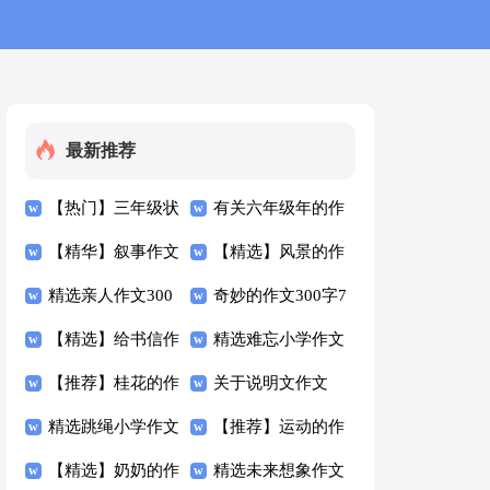
最新推荐
【热门】三年级状
有关六年级年的作
物作文300字4篇
【精华】叙事作文
文300字集合6篇
【精选】风景的作
300字合集9篇
精选亲人作文300
文300字4篇
奇妙的作文300字7
字4篇
【精选】给书信作
篇
精选难忘小学作文
文300字合集6篇
【推荐】桂花的作
300字3篇
关于说明文作文
文300字四篇
精选跳绳小学作文
300字锦集七篇
【推荐】运动的作
300字四篇
【精选】奶奶的作
文300字汇总5篇
精选未来想象作文