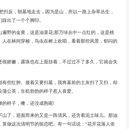
了把扫反，朝墓地走去，因为是山，所以一路上杂草丛生，
们踩出了一个个脚印。
山遍野的金黄，这是油菜花;那万绿丛中一点红的，这是桃
。人在林间穿梭，鸟虫在树上欢唱，看着那些风景，郁闷的
还很娇嫩，露珠也在上面挂着，不过过不了多久，它就会失
都有些红肿。接着又要扫墓，我将墓前的土灰扫了又扫，却
朵蒲公英，生机勃勃的样子惹人喜爱。
舞的样子，噢，还没成熟呢!
下山了，迎面而来的又是一阵清风，还含着泥土味儿。那油
，算做这次清明节的留恋吧。有一句话说：“花开花落人依