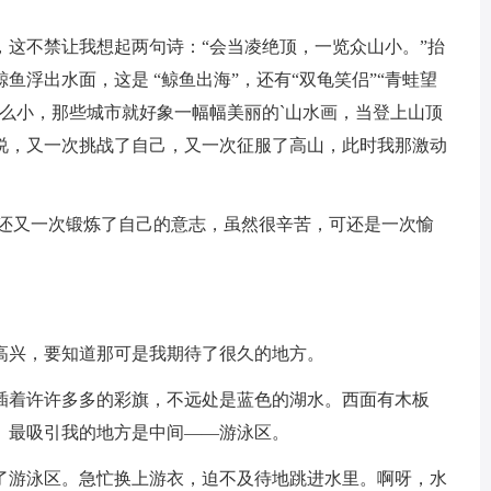
，这不禁让我想起两句诗：“会当凌绝顶，一览众山小。”抬
浮出水面，这是 “鲸鱼出海”，还有“双龟笑侣”“青蛙望
么小，那些城市就好象一幅幅美丽的`山水画，当登上山顶
说，又一次挑战了自己，又一次征服了高山，此时我那激动
,还又一次锻炼了自己的意志，虽然很辛苦，可还是一次愉
高兴，要知道那可是我期待了很久的地方。
插着许许多多的彩旗，不远处是蓝色的湖水。西面有木板
。最吸引我的地方是中间——游泳区。
了游泳区。急忙换上游衣，迫不及待地跳进水里。啊呀，水