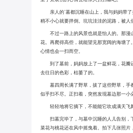
亲人的`墓都沉睡在山上，我与妈妈带
稍不小心就要拌倒。坑坑洼洼的泥路，被人
不过一路上的风景也就是怡人的。那漫
花。再爬得高些，就能望见那宽阔的海塘了
心情也会一扫而空。
到了墓前，妈妈放上了一盆鲜花，花瓣
去往日的色彩，枯萎了的。
墓四周长满了野草，拔了这些野草，手
似乎扫不尽。正扫着，突然发现墓边那一小
轻轻地将它摘下，不能能它吹成满天飞
扫墓完毕了，与墓中沉睡的人儿告别，
菜花与桃花还在风中摇曳着。拍下几张照片