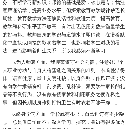
务，不断学习新知识；师德的基础是爱，核心是专；我注
意严谨治学，提高业务水平；但探索教育教学规律缺乏长
期性，教育教学方法还缺灵活性和改进力度，提高教育、
教学和科研水平还不够高，有时出现仅用分数来衡量学生
的好与坏。教师自身的学识与道德水平即师德，在潜移默
化中直接或间接的影响着学生，也影响着学生对我的看
法，进而影响着师生关系，所以我必须不断学习。
5.为人师表方面。我模范遵守社会公德，注意处理个
人职业劳动与自身人格塑造之间关系的准则，衣着整洁得
体，语言健康，举止文明礼貌，以身作则，作风正派；没
有向学生推销资料、乱收费、乱补课、索要学生家长的礼
品等不良行为。没有做有偿家教和利用职务之便谋私之
事。但因长期以身作则打扫卫生有时衣着不够干净，。
6.终身学习方面。学校藏有很书，自己也订有不少杂
志，总是借口忙而不去深入学习、探究，身边有很多优秀