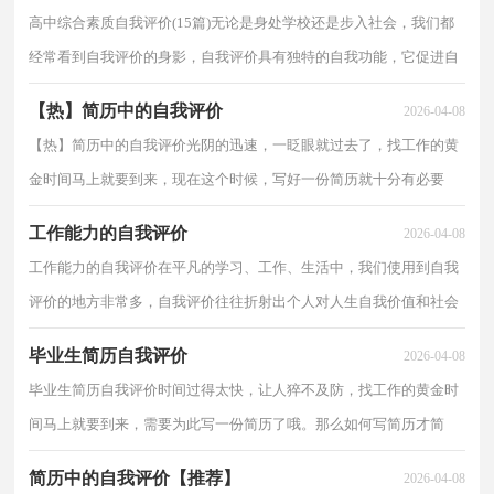
高中综合素质自我评价(15篇)无论是身处学校还是步入社会，我们都
经常看到自我评价的身影，自我评价具有独特的自我功能，它促进自
我发展、自我完善、自我实现。怎么写自我评价才能...
【热】简历中的自我评价
2026-04-08
【热】简历中的自我评价光阴的迅速，一眨眼就过去了，找工作的黄
金时间马上就要到来，现在这个时候，写好一份简历就十分有必要
了！写简历需要注意哪些问题呢？下面是小编收集整理的简历...
工作能力的自我评价
2026-04-08
工作能力的自我评价在平凡的学习、工作、生活中，我们使用到自我
评价的地方非常多，自我评价往往折射出个人对人生自我价值和社会
价值的认识和态度。你知道自我评价怎样写才规范...
毕业生简历自我评价
2026-04-08
毕业生简历自我评价时间过得太快，让人猝不及防，找工作的黄金时
间马上就要到来，需要为此写一份简历了哦。那么如何写简历才简
练、明确呢？下面是小编收集整理的毕业生简历自我评价...
简历中的自我评价【推荐】
2026-04-08