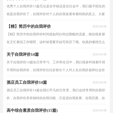
优秀个人自我评价15篇无论是在学校还是在社会中，我们最不陌生的
就是自我评价了，自我评价对个人的自我发展有着特殊的意义。大家
知道怎么写自我评价才是正确的吗？以下是小编为大...
【精】简历中的自我评价
2026-04-08
【精】简历中的自我评价时间就如同白驹过隙般的流逝，相信很多朋
友又忙着找工作呢吧，这时候需要开始写简历了哦。你真的懂得怎么
写好简历吗？以下是小编整理的简历中的自我评价，欢...
关于自我评价14篇
2026-04-08
关于自我评价14篇在日常学习、工作和生活中，我们很多时候都不得
不用到自我评价，自我评价往往折射出个人对人生自我价值和社会价
值的认识和态度。你所见过的自我评价是什么样的...
酒店员工自我评价14篇
2026-04-08
酒店员工自我评价14篇在我们平凡的日常里，我们会经常用到自我评
价，自我评价具有独特的自我功能，它促进自我发展、自我完善、自
我实现。那么，怎么去写自我评价呢？下面是小编帮大家...
高中综合素质自我评价(15篇)
2026-04-08