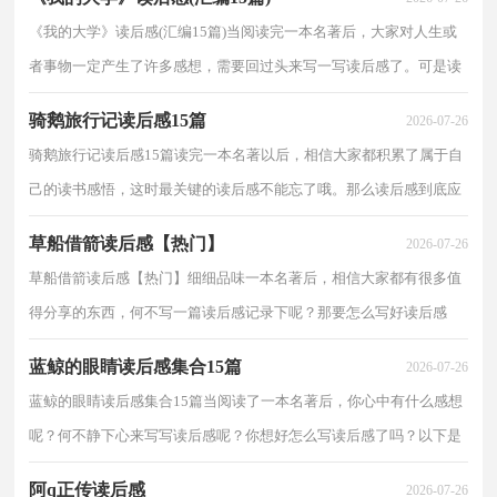
《我的大学》读后感(汇编15篇)当阅读完一本名著后，大家对人生或
者事物一定产生了许多感想，需要回过头来写一写读后感了。可是读
后感怎么写才合适呢？以下是小编收集整理的《我的...
骑鹅旅行记读后感15篇
2026-07-26
骑鹅旅行记读后感15篇读完一本名著以后，相信大家都积累了属于自
己的读书感悟，这时最关键的读后感不能忘了哦。那么读后感到底应
该怎么写呢？下面是小编收集整理的骑鹅旅行记读后...
草船借箭读后感【热门】
2026-07-26
草船借箭读后感【热门】细细品味一本名著后，相信大家都有很多值
得分享的东西，何不写一篇读后感记录下呢？那要怎么写好读后感
呢？以下是小编帮大家整理的草船借箭读后感，欢迎大家借...
蓝鲸的眼睛读后感集合15篇
2026-07-26
蓝鲸的眼睛读后感集合15篇当阅读了一本名著后，你心中有什么感想
呢？何不静下心来写写读后感呢？你想好怎么写读后感了吗？以下是
小编精心整理的蓝鲸的眼睛读后感，希望对大家有所帮助...
阿q正传读后感
2026-07-26