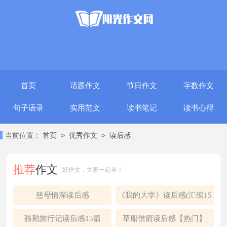
首页
话题作文
节日作文
字数作文
句子语录
实用范文
读书笔记
读书心得
>
>
当前位置：
首页
优秀作文
读后感
推荐
作文
好作文，大家一起看！
慈母情深读后感
《我的大学》读后感(汇编15
篇)
骑鹅旅行记读后感15篇
草船借箭读后感【热门】